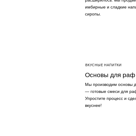
расширилось: мы продаё
имбирные и сладкие напи
сиропы.
ВКУСНЫЕ НАПИТКИ
Основы для раф
Мы производим основы 
— готовые смеси для раф
Упростите процесс и сде
вкуснее!