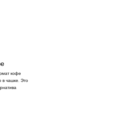
фе
рмат кофе
 в чашке. Это
ернатива