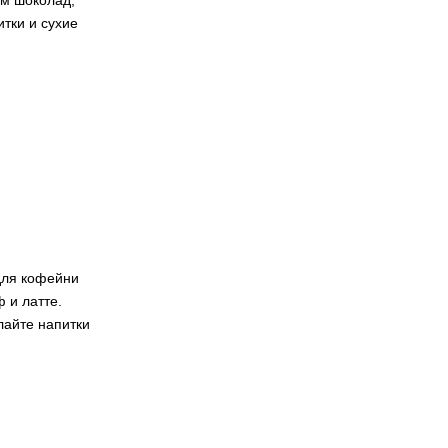
м шоколад,
тки и сухие
для кофейни
 и латте.
лайте напитки