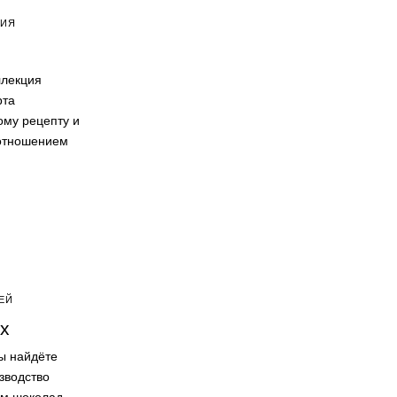
ЦИЯ
ллекция
рта
ому рецепту и
отношением
ЕЙ
х
ы найдёте
зводство