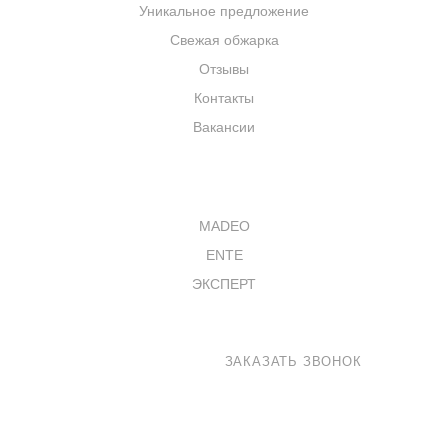
Уникальное предложение
Свежая обжарка
Отзывы
Контакты
Вакансии
КАТАЛОГ
MADEO
ENTE
ЭКСПЕРТ
8 800 100-33-72
ЗАКАЗАТЬ ЗВОНОК
coffee@madeo.ru
127521 г. Москва, Анненский проезд 7с1