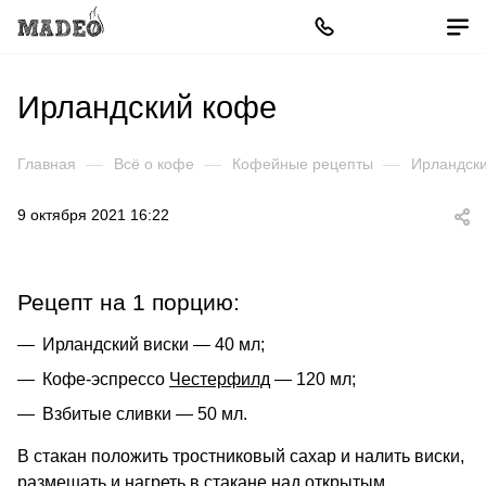
Ирландский кофе
Главная
—
Всё о кофе
—
Кофейные рецепты
—
Ирландск
9 октября 2021 16:22
Рецепт на 1 порцию:
Ирландский виски — 40 мл;
Кофе-эспрессо
Честерфилд
— 120 мл;
Взбитые сливки — 50 мл.
В стакан положить тростниковый сахар и налить виски,
размешать и нагреть в стакане над открытым