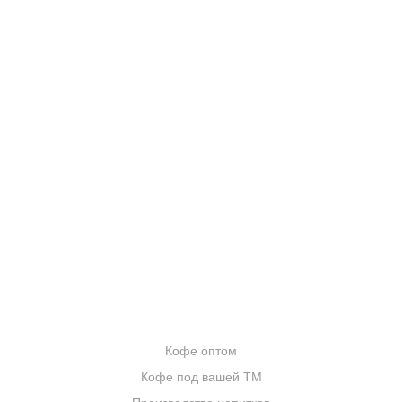
КОНТАКТЫ
О КОМПАНИИ
ОТЗЫВЫ
БЛОГ О КОФЕ
ЦИТАТЫ И РЕЦЕПТЫ
ИНТЕРНЕТ-МАГАЗИН
ОПТОВИКАМ
Кофе оптом
Кофе под вашей ТМ