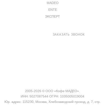
MADEO
ENTE
ЭКСПЕРТ
8 800 100-33-72
ЗАКАЗАТЬ ЗВОНОК
coffee@madeo.ru
127521 г. Москва, Анненский проезд 7с1
2005-2026 © ООО «Кофе МАДЕО».
ИНН: 5027087544 ОГРН: 1035005019004
Юр. адрес: 115230, Москва, Хлебозаводский проезд, д. 7, стр.