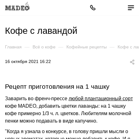
Кофе с лавандой
Главная
—
Всё о кофе
—
Кофейные рецепты
—
Кофе с ла
16 октября 2021 16:22
Рецепт приготовления на 1 чашку
Заварить во френч-прессе
любой плантационный сорт
кофе MADEO, добавить цветки лаванды: на 1 чашку
кофе примерно 1/3 ч. л. цветков. Любителям молочной
пенки можно подавать в виде капучино.
"Когда я узнала о конкурсе, в голову пришли мысли о
новых ароматах, которые можно добавить к кофе. И я