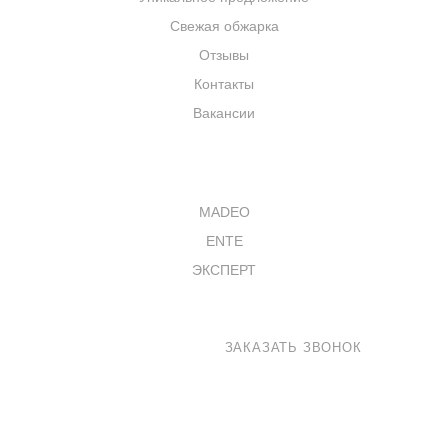
Свежая обжарка
Отзывы
Контакты
Вакансии
КАТАЛОГ
MADEO
ENTE
ЭКСПЕРТ
8 800 100-33-72
ЗАКАЗАТЬ ЗВОНОК
coffee@madeo.ru
127521 г. Москва, Анненский проезд 7с1