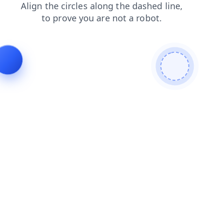
search
login
faq